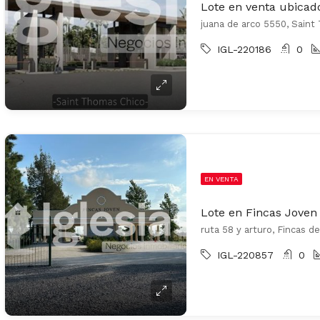
Lote en venta ubicad
juana de arco 5550, Saint
IGL-220186
0
EN VENTA
Lote en Fincas Joven
ruta 58 y arturo, Fincas d
IGL-220857
0